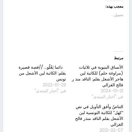
(فتح
(فتح
معجب بهذه:
في
في
نافذة
نافذة
جديدة)
جديدة)
تحميل...
مرتبط
الأنساق البنيوية في ثلاثيات
دائما يٓعْلُو… //قصة قصيرة
(مراوغة حلم) للكاتبة لين
بقلم: الكاتبة لين الأشعل من
هاجر الأشعل بقلم: الناقد منذ ر
تونس
فالح الغزالي
2022-01-29
2024-01-21
في "أخبار المنتدى"
في "أخبار المنتدى"
التناصّ وأفق التأويل في نص
“كهل” للكاتبة التونسية لين
الأشعل بقلم الناقد منذر فالح
الغزالي
2021-02-07