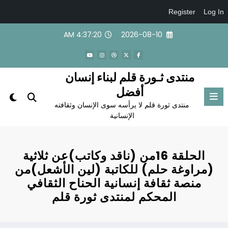
Register
Log In
لتجاوز
4:37:20 AM
2026-08-10
لى
لمحتوى
منتدى ثـورة قلم لبناء إنسان
أفضل
منتدى ثورة قلم لا يرأسه سوى الإنسان وثقافته
الإنسانية
الحلقة 16من (ناقد وكاتب)عن ثلاثية
(مراوغة حلم) للكاتبة (لين الأشعل)من
منصة ثقافة إنسانية الحناح الثقافي
المحكم لمنتدى ثورة قلم