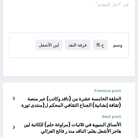
في "أخبار المنتدى"
وسم
ح 15
غرفة النقد
لين الأشعل
Previous post
الحلقة الخامسة عشرة من (ناقد وكاتب) عبر منصة
(ثقافة إنشانية) الجناح الثقافي المحكم ل(منتدى ثورة
قلم لبناء إنسان أفضل) وذلك عن رواية (العرافة ذات
Next post
المنقار الأسود) للكاتب الروائي القدير( الدكتور محمد
الأنساق البنيوية في ثلاثيات (مراوغة حلم) للكاتبة لين
اقبال حرب) يشترك في القراءات النقدية أعضاء (غرفة
النقد الأدبي لمنصة ثقافة انسانية) كلٌّ من :
هاجر الأشعل بقلم: الناقد منذ ر فالح الغزالي