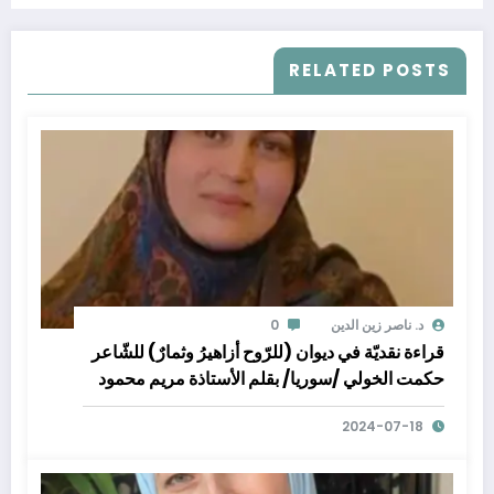
RELATED POSTS
د. ناصر زين الدين
0
قراءة نقديّة في ديوان (للرّوح أزاهيرُ وثمارٌ) للشّاعر
حكمت الخولي /سوريا/ بقلم الأستاذة مريم محمود
سرور/ لبنان
2024-07-18