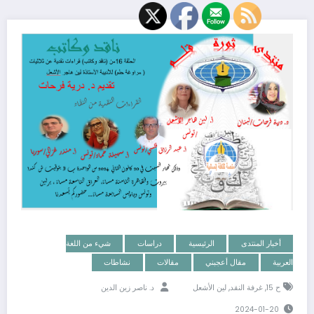
أخبار المنتدى
الرئيسية
دراسات
شيء من اللغة
العربية
مقال أعجبني
مقالات
نشاطات
,
,
ح 15
غرفة النقد
لين الأشعل
د. ناصر زين الدين
2024-01-20