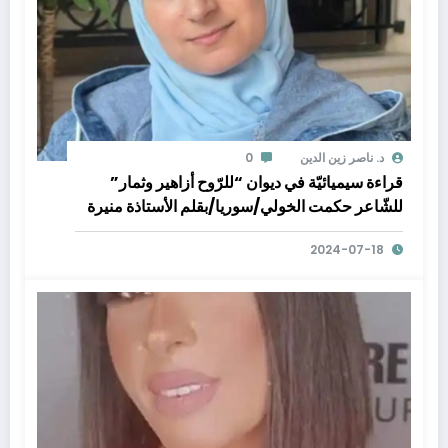
د. ناصر زين الدين
0
قراءة سيميائيّة في ديوان “للرّوح أزاهير وثمار”
للشّاعر حكمت الخولي/سوريا/بقلم الأستاذة منيرة
جهاد الحجّار/ لبنان
2024-07-18