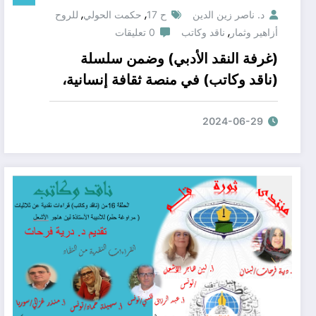
,
,
د. ناصر زين الدين
ح 17
حكمت الحولي
للروح
,
أزاهير وثمار
ناقد وكاتب
0 تعليقات
(غرفة النقد الأدبي) وضمن سلسلة
(ناقد وكاتب) في منصة ثقافة إنسانية،
ومنتدى ثورة قلم؛ أن نقدم لكم، ومن
على منصة الزووم؛ الحلقة النقدية 17
2024-06-29
الجديدة مع كاتب جديد. الشاعر حكمت
نايف الخولي عن ديوان شعره (للروح
أزاهير وثمار).