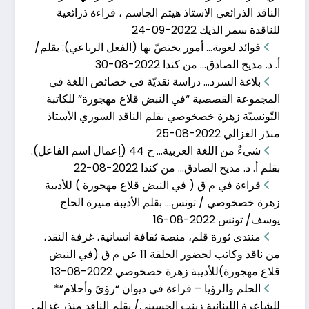
الناقد الذرائعي الاستاذ هيثم الجاسم ، قراءة ذرائعية
ديسمبر 10, 2022
للناقدة سمر الذيك
2022-09-24
اذكروا محاسن موتاكم بقلم: منذر فالح الغزالي طُلب منّي
فوائد لغوية… أمور يختصّ بها (الفعل الرباعي): بقلم/
أ. د. مديح الصادق… من كندا
2022-08-30
بلاغة السرد… دراسة نقديّة في خصائص اللغة في
المجموعة القصصية “في النبض قلاع مهجورة” للكاتبة
التّونسيّة زهرة خصخوصي بقلم الناقد السوري الأستاذ
كلمة المنتدى في مهر
منذر الغزالي
2022-08-25
شيءٌ من اللغة العربية… ح 44 (إعمال اسم الفاعل).
يونيو 6, 2017
بقلم أ. د. مديح الصادق… من كندا
2022-08-22
أَشكُو إليكم وجُرحُ القلبِ في الصمَمِ ماذا أقولُ
قراءة في م ق ( في النبض قلاع مهجورة ) للأديبة
زهرة خصخوصي / تونس… بقلم الأديبة منيرة الحاج
يوسف/ تونس
2022-08-16
منتدى ثورة قلم، منصة ثقافة انسانية، غرفة النقد،
من ناقد وكاتب لحضور الحلقة 11 عن م ق (في النبض
قراءة نقديّة في ديو
قلاع مهجورة)للأديبة زهرة خصخوصي
2022-08-13
يوليو 18, 2024
الحلم والرؤيا – قراءة في ديوان “رؤىً وأحلام”*
للشاعرة اللبنانية زينب الحسيني/ بقلم الناقد منذر غزالي
1 قراءة نقديّة في ديوان (للرّوح أزاهيرُ وثمارٌ) للشّاعر