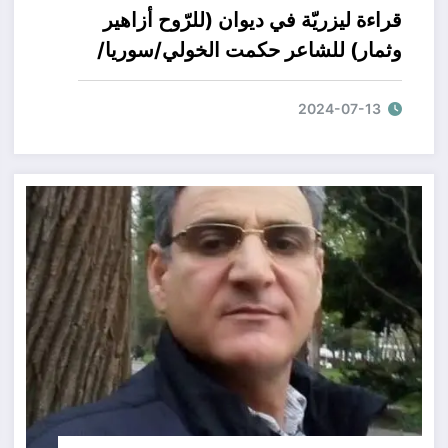
قراءة ليزريّة في ديوان (للرّوح أزاهير
وثمار) للشاعر حكمت الخولي/سوريا/
بقلم الأستاذة تمارا شلهوب/لبنان
2024-07-13