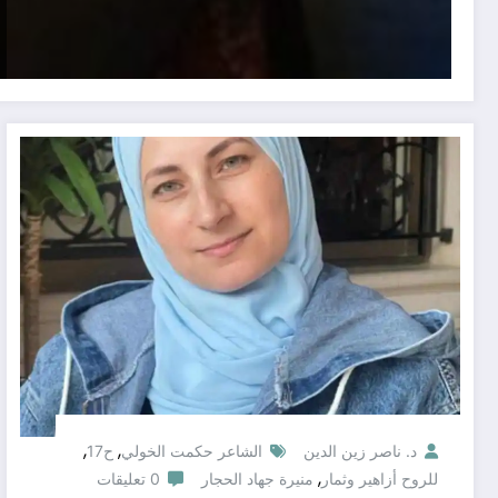
,
,
د. ناصر زين الدين
الشاعر حكمت الخولي
ح17
,
للروح أزاهير وثمار
منيرة جهاد الحجار
0 تعليقات