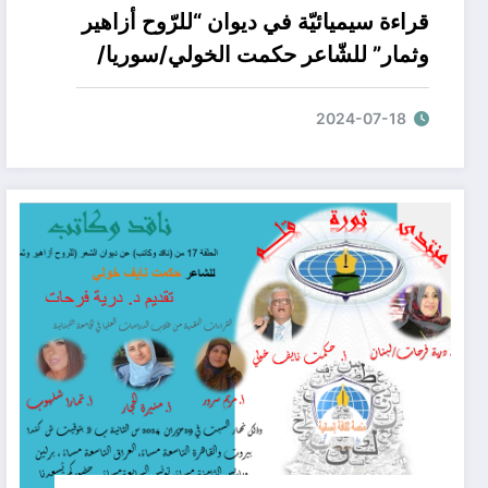
قراءة سيميائيّة في ديوان “للرّوح أزاهير
وثمار” للشّاعر حكمت الخولي/سوريا/
بقلم الأستاذة منيرة جهاد الحجّار/ لبنان
2024-07-18