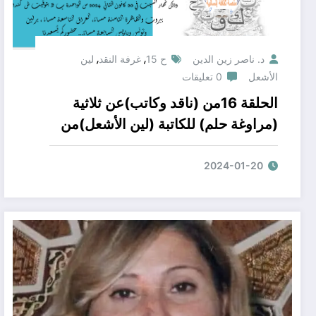
,
,
د. ناصر زين الدين
ح 15
غرفة النقد
لين
الأشعل
0 تعليقات
الحلقة 16من (ناقد وكاتب)عن ثلاثية
(مراوغة حلم) للكاتبة (لين الأشعل)من
منصة ثقافة إنسانية الحناح الثقافي
المحكم لمنتدى ثورة قلم
2024-01-20