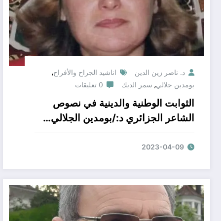
,
د. ناصر زين الدين
اناشيد الجراح والأفراح
,
بومدين جلالي
سمر الديك
0 تعليقات
الثوابت الوطنية والدينية في نصوص
الشاعر الجزائري د:/بومدين الجلالي…
دراسة نقدية ذرائعية مستقطعة لديوان/
أناشيد الجراح والأفراح بقلم الناقدة
2023-04-09
السورية الذرائعية /سمر الديك