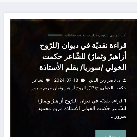
خولي /سوريا/ بقلم الأستاذة مريم محمود سرور/ لبنان
أخبار المنتدى
الرئيسية
دراسات
مقالات
نشاطات
قراءة نقديّة في ديوان (للرّوح
أزاهيرُ وثمارٌ) للشّاعر حكمت
الخولي /سوريا/ بقلم الأستاذة
مريم محمود سرور/ لبنان
د. ناصر زين الدين
2024-07-18
الشاعر
,
,
,
حكمت الخولي
ح(17)
للروح أزاهير وثمار
مريم سرور
1 قراءة نقديّة في ديوان (للرّوح أزاهيرُ وثمارٌ)
للشّاعر حكمت الخولي الأستاذة مريم محمود
سرور…