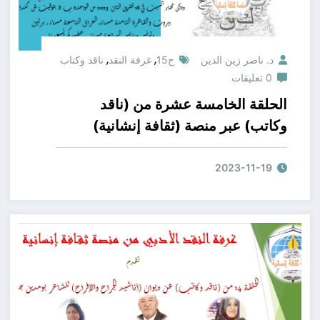
,
,
د. ناصر زين الدين
ح15
غرفة النقد
ناقد وكتاب
0 تعليقات
الحلقة الخامسة عشرة من (ناقد
وكاتب) عبر منصة (ثقافة إنشانية)
الجناح الثقافي المحكم ل(منتدى ثورة
قلم لبناء إنسان أفضل) وذلك عن رواية
2023-11-19
(العرافة ذات المنقار الأسود) للكاتب
الروائي القدير( الدكتور محمد اقبال
حرب) يشترك في القراءات النقدية
أعضاء (غرفة النقد الأدبي لمنصة ثقافة
انسانية) كلٌّ من :