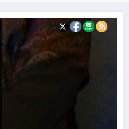
قراءة نقديّة في ديوان (للرّوح أزاهيرُ وثمارٌ) للشّاعر حكمت ال