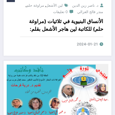
,
,
د. ناصر زين الدين
لين الأشعل
مراوغة حلم
منذر فالح الغزالي
0 تعليقات
الأنساق البنيوية في ثلاثيات (مراوغة
حلم) للكاتبة لين هاجر الأشعل بقلم:
الناقد منذ ر فالح الغزالي
2024-01-21