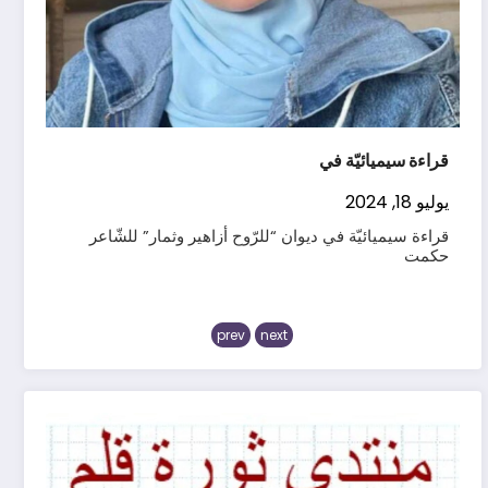
قراءة سيميائيّة في ديوان “للرّوح أزاهير وثمار” للشّاعر
حكمت
قراءة ليزريّة في دي
يوليو 13, 2024
قراءة ليزريّة في ديوان للرّوح أزاهير وثمار كثيرة
prev
next