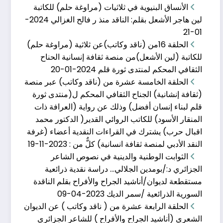
الأنساق البنيوية في ثلاثيات (مراوغة حلم) للكاتبة
لين هاجر الأشعل بقلم: الناقد منذ ر فالح الغزالي
2024-
01-21
الحلقة 16من (ناقد وكاتب)عن ثلاثية (مراوغة حلم)
الحلقة الخامسة عشر�
للكاتبة (لين الأشعل)من منصة ثقافة إنسانية الحناح
الثقافي المحكم لمنتدى ثورة قلم
2024-01-20
نوفمبر 19, 2023
الحلقة الخامسة عشرة من (ناقد وكاتب) عبر منصة
1- الناقدة د. عبير يحي / سوريا 2- الناقدة
(ثقافة إنشانية) الجناح الثقافي المحكم ل(منتدى ثورة
قلم لبناء إنسان أفضل) وذلك عن رواية (العرافة ذات
المنقار الأسود) للكاتب الروائي القدير( الدكتور محمد
اقبال حرب) يشترك في القراءات النقدية أعضاء (غرفة
النقد الأدبي لمنصة ثقافة انسانية) كلٌّ من :
2023-11-19
الثوابت الوطنية وا�
الثوابت الوطنية والدينية في نصوص الشاعر
أبريل 9, 2023
الجزائري د:/بومدين الجلالي… دراسة نقدية ذرائعية
مستقطعة لديوان/أناشيد الجراح والأفراح بقلم الناقدة
الثوابت الوطنية والدينية في نصوص الشاعر الجزائري د:/
بومدين الجلالي
السورية الذرائعية /سمر الديك
2023-04-09
الحلقة الرابعة عشرة من ( ناقد وكاتب ) عن الديوان
الشعري (أناشيد الجراح والأفراح ) للشاعر الجزائري