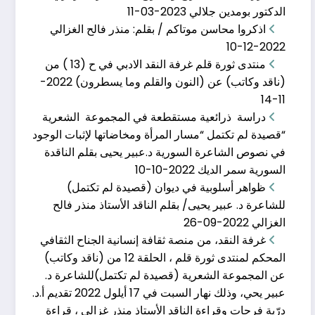
الدكتور بومدين جلالي
2023-03-11
اذكروا محاسن موتاكم / بقلم: منذر فالح الغزالي
2022-12-10
منتدى ثورة قلم غرفة النقد الادبي في ح (13 ) من
(ناقد وكاتب) عن (النون والقلم وما يسطرون)
2022-
11-14
دراسة ذرائعية مستقطعة في المجموعة الشعرية
“قصيدة لم تكتمل “مسار المرأة ومخاضاتها لإثبات الوجود
في نصوص الشاعرة السورية د.عبير يحيى بقلم الناقدة
السورية سمر الديك
2022-10-10
الحلقة الرابعة عشر�
ظواهر أسلوبية في ديوان (قصيدة لم تكتمل)
للشاعرة د. عبير يحيى/ بقلم الناقد الأستاذ منذر فالح
مارس 11, 2023
الغزالي
2022-09-26
الحلقة الرابعة عشرة من ناقد وكاتب نهار السبت 11
غرفة النقد، من منصة ثقافة إنسانية الجناح الثقافي
المحكم لمنتدى ثورة قلم ، الحلقة 12 من (ناقد وكاتب)
عن المجموعة الشعرية (قصيدة لم تكتمل)للشاعرة د.
عبير يحي، وذلك نهار السبت في 17 أيلول 2022 تقديم أ.د.
درّية فرحات وقراءة الناقد الأستاذ منذر غزالي ، قراءة
اذكروا محاسن موتاك�