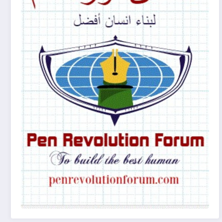
(غرفة النقد الأدبي)
يونيو 29, 2024
الأنساق البنيوية ف�
يناير 21, 2024
الأنساق البنيوية في ثلاثيات (مراوغة حلم) للكاتبة لين هاجر