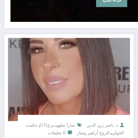
قراءة المزيد
,
,
د. ناصر زين الدين
تمارا شلهوب
ح(17)
حكمت
,
الخولي
للروح أزاهير وثمار
0 تعليقات