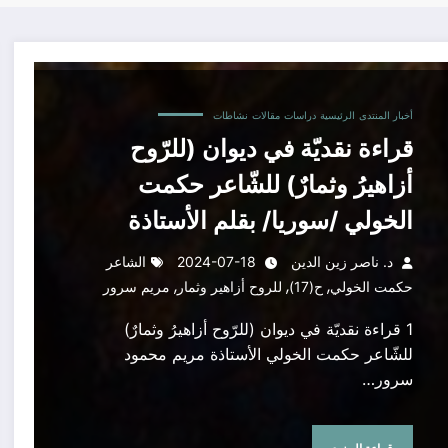
خولي /سوريا/ بقلم الأستاذة مريم محمود سرور/ لبنان
أخبار المنتدى
الرئيسية
دراسات
مقالات
نشاطات
قراءة نقديّة في ديوان (للرّوح
أزاهيرُ وثمارٌ) للشّاعر حكمت
الخولي /سوريا/ بقلم الأستاذة
مريم محمود سرور/ لبنان
د. ناصر زين الدين
2024-07-18
الشاعر
,
,
,
حكمت الخولي
ح(17)
للروح أزاهير وثمار
مريم سرور
1 قراءة نقديّة في ديوان (للرّوح أزاهيرُ وثمارٌ)
للشّاعر حكمت الخولي الأستاذة مريم محمود
سرور…