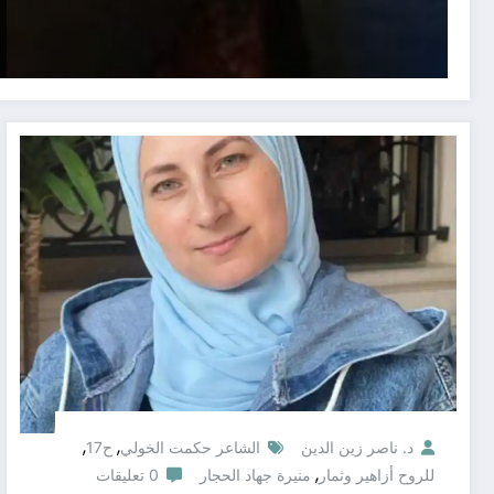
,
,
د. ناصر زين الدين
الشاعر حكمت الخولي
ح17
,
للروح أزاهير وثمار
منيرة جهاد الحجار
0 تعليقات