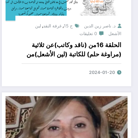
,
,
د. ناصر زين الدين
ح 15
غرفة النقد
لين
الأشعل
0 تعليقات
الحلقة 16من (ناقد وكاتب)عن ثلاثية
(مراوغة حلم) للكاتبة (لين الأشعل)من
منصة ثقافة إنسانية الحناح الثقافي
المحكم لمنتدى ثورة قلم
2024-01-20