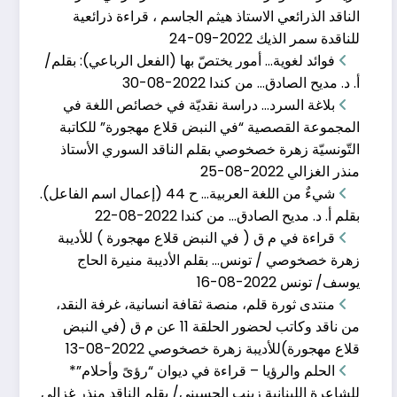
الناقد الذرائعي الاستاذ هيثم الجاسم ، قراءة ذرائعية
ديسمبر 10, 2022
للناقدة سمر الذيك
2022-09-24
اذكروا محاسن موتاكم بقلم: منذر فالح الغزالي طُلب منّي
فوائد لغوية… أمور يختصّ بها (الفعل الرباعي): بقلم/
أ. د. مديح الصادق… من كندا
2022-08-30
بلاغة السرد… دراسة نقديّة في خصائص اللغة في
المجموعة القصصية “في النبض قلاع مهجورة” للكاتبة
التّونسيّة زهرة خصخوصي بقلم الناقد السوري الأستاذ
كلمة المنتدى في مهر
منذر الغزالي
2022-08-25
شيءٌ من اللغة العربية… ح 44 (إعمال اسم الفاعل).
يونيو 6, 2017
بقلم أ. د. مديح الصادق… من كندا
2022-08-22
أَشكُو إليكم وجُرحُ القلبِ في الصمَمِ ماذا أقولُ
قراءة في م ق ( في النبض قلاع مهجورة ) للأديبة
زهرة خصخوصي / تونس… بقلم الأديبة منيرة الحاج
يوسف/ تونس
2022-08-16
منتدى ثورة قلم، منصة ثقافة انسانية، غرفة النقد،
من ناقد وكاتب لحضور الحلقة 11 عن م ق (في النبض
قراءة نقديّة في ديو
قلاع مهجورة)للأديبة زهرة خصخوصي
2022-08-13
يوليو 18, 2024
الحلم والرؤيا – قراءة في ديوان “رؤىً وأحلام”*
للشاعرة اللبنانية زينب الحسيني/ بقلم الناقد منذر غزالي
1 قراءة نقديّة في ديوان (للرّوح أزاهيرُ وثمارٌ) للشّاعر