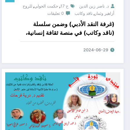
,
,
د. ناصر زين الدين
ح 17
حكمت الحولي
للروح
,
أزاهير وثمار
ناقد وكاتب
0 تعليقات
(غرفة النقد الأدبي) وضمن سلسلة
(ناقد وكاتب) في منصة ثقافة إنسانية،
ومنتدى ثورة قلم؛ أن نقدم لكم، ومن
على منصة الزووم؛ الحلقة النقدية 17
2024-06-29
الجديدة مع كاتب جديد. الشاعر حكمت
نايف الخولي عن ديوان شعره (للروح
أزاهير وثمار).