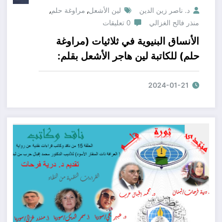
,
,
د. ناصر زين الدين
لين الأشعل
مراوغة حلم
منذر فالح الغزالي
0 تعليقات
الأنساق البنيوية في ثلاثيات (مراوغة
حلم) للكاتبة لين هاجر الأشعل بقلم:
الناقد منذ ر فالح الغزالي
2024-01-21