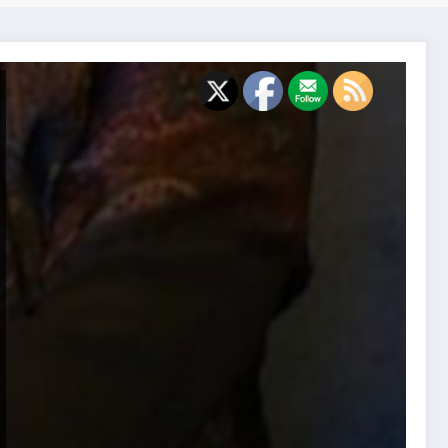
قراءة نقديّة في ديوان (للرّوح أزاهيرُ وثمارٌ) للشّاعر حكمت ال