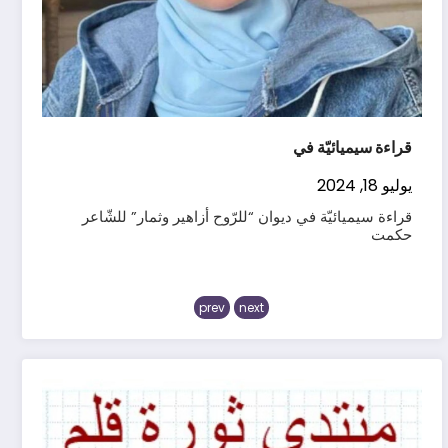
قراءة سيميائيّة في ديوان “للرّوح أزاهير وثمار” للشّاعر
حكمت
قراءة ليزريّة في دي
يوليو 13, 2024
قراءة ليزريّة في ديوان للرّوح أزاهير وثمار كثيرة
prev
next