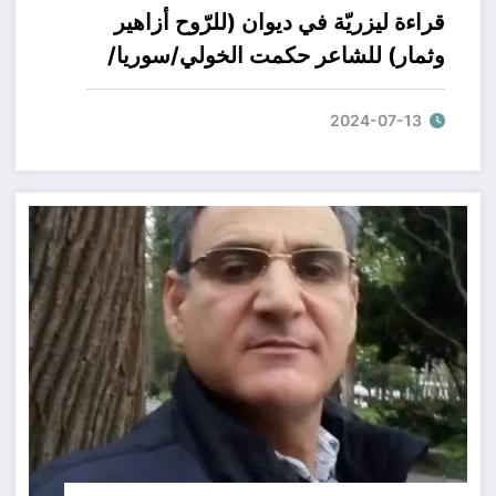
قراءة ليزريّة في ديوان (للرّوح أزاهير
وثمار) للشاعر حكمت الخولي/سوريا/
بقلم الأستاذة تمارا شلهوب/لبنان
2024-07-13