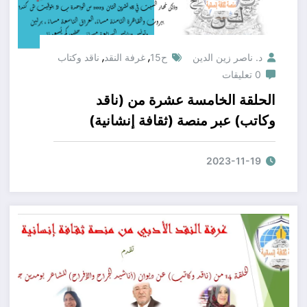
,
,
د. ناصر زين الدين
ح15
غرفة النقد
ناقد وكتاب
0 تعليقات
الحلقة الخامسة عشرة من (ناقد
وكاتب) عبر منصة (ثقافة إنشانية)
الجناح الثقافي المحكم ل(منتدى ثورة
قلم لبناء إنسان أفضل) وذلك عن رواية
2023-11-19
(العرافة ذات المنقار الأسود) للكاتب
الروائي القدير( الدكتور محمد اقبال
حرب) يشترك في القراءات النقدية
أعضاء (غرفة النقد الأدبي لمنصة ثقافة
انسانية) كلٌّ من :