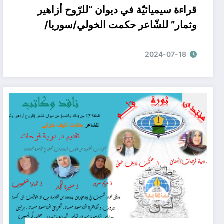
قراءة سيميائيّة في ديوان “للرّوح أزاهير
وثمار” للشّاعر حكمت الخولي/سوريا/
بقلم الأستاذة منيرة جهاد الحجّار/ لبنان
2024-07-18