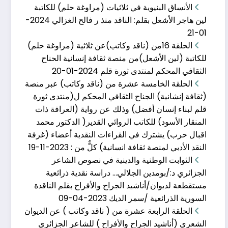
الأنساق البنيوية في ثلاثيات (مراوغة حلم) للكاتبة
لين هاجر الأشعل بقلم: الناقد منذ ر فالح الغزالي
2024-
01-21
الحلقة 16من (ناقد وكاتب)عن ثلاثية (مراوغة حلم)
الحلقة الخامسة عشر�
للكاتبة (لين الأشعل)من منصة ثقافة إنسانية الحناح
الثقافي المحكم لمنتدى ثورة قلم
2024-01-20
نوفمبر 19, 2023
الحلقة الخامسة عشرة من (ناقد وكاتب) عبر منصة
1- الناقدة د. عبير يحي / سوريا 2- الناقدة
(ثقافة إنشانية) الجناح الثقافي المحكم ل(منتدى ثورة
قلم لبناء إنسان أفضل) وذلك عن رواية (العرافة ذات
المنقار الأسود) للكاتب الروائي القدير( الدكتور محمد
اقبال حرب) يشترك في القراءات النقدية أعضاء (غرفة
النقد الأدبي لمنصة ثقافة انسانية) كلٌّ من :
2023-11-19
الثوابت الوطنية وا�
الثوابت الوطنية والدينية في نصوص الشاعر
أبريل 9, 2023
الجزائري د:/بومدين الجلالي… دراسة نقدية ذرائعية
مستقطعة لديوان/أناشيد الجراح والأفراح بقلم الناقدة
الثوابت الوطنية والدينية في نصوص الشاعر الجزائري د:/
بومدين الجلالي
السورية الذرائعية /سمر الديك
2023-04-09
الحلقة الرابعة عشرة من ( ناقد وكاتب ) عن الديوان
الشعري (أناشيد الجراح والأفراح ) للشاعر الجزائري