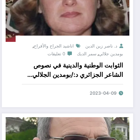
,
د. ناصر زين الدين
اناشيد الجراح والأفراح
,
بومدين جلالي
سمر الديك
0 تعليقات
الثوابت الوطنية والدينية في نصوص
الشاعر الجزائري د:/بومدين الجلالي…
دراسة نقدية ذرائعية مستقطعة لديوان/
أناشيد الجراح والأفراح بقلم الناقدة
2023-04-09
السورية الذرائعية /سمر الديك