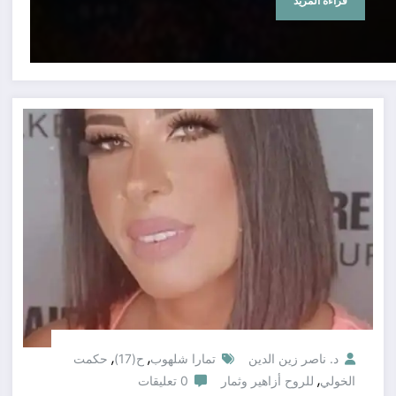
قراءة المزيد
,
,
د. ناصر زين الدين
تمارا شلهوب
ح(17)
حكمت
,
الخولي
للروح أزاهير وثمار
0 تعليقات