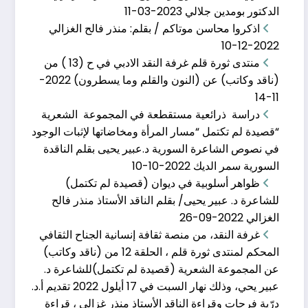
الدكتور بومدين جلالي
2023-03-11
اذكروا محاسن موتاكم / بقلم: منذر فالح الغزالي
2022-12-10
منتدى ثورة قلم غرفة النقد الادبي في ح (13 ) من
(ناقد وكاتب) عن (النون والقلم وما يسطرون)
2022-
11-14
دراسة ذرائعية مستقطعة في المجموعة الشعرية
“قصيدة لم تكتمل “مسار المرأة ومخاضاتها لإثبات الوجود
في نصوص الشاعرة السورية د.عبير يحيى بقلم الناقدة
السورية سمر الديك
2022-10-10
الحلقة الرابعة عشر�
ظواهر أسلوبية في ديوان (قصيدة لم تكتمل)
للشاعرة د. عبير يحيى/ بقلم الناقد الأستاذ منذر فالح
مارس 11, 2023
الغزالي
2022-09-26
الحلقة الرابعة عشرة من ناقد وكاتب نهار السبت 11
غرفة النقد، من منصة ثقافة إنسانية الجناح الثقافي
المحكم لمنتدى ثورة قلم ، الحلقة 12 من (ناقد وكاتب)
عن المجموعة الشعرية (قصيدة لم تكتمل)للشاعرة د.
عبير يحي، وذلك نهار السبت في 17 أيلول 2022 تقديم أ.د.
درّية فرحات وقراءة الناقد الأستاذ منذر غزالي ، قراءة
اذكروا محاسن موتاك�