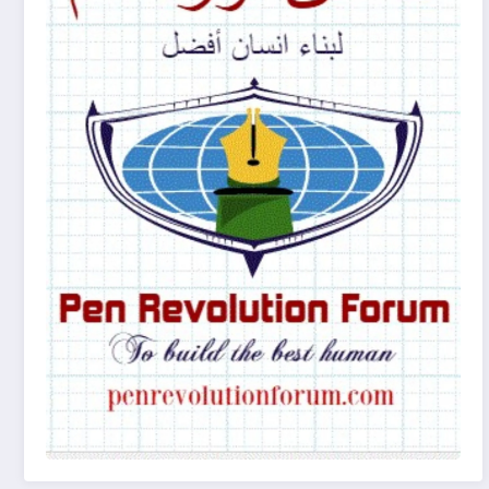
(غرفة النقد الأدبي)
يونيو 29, 2024
الأنساق البنيوية ف�
يناير 21, 2024
الأنساق البنيوية في ثلاثيات (مراوغة حلم) للكاتبة لين هاجر