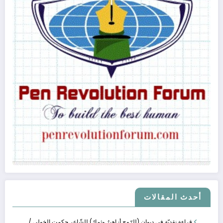
(غرفة النقد الأدبي)
يونيو 29, 2024
الأنساق البنيوية ف�
يناير 21, 2024
الأنساق البنيوية في ثلاثيات (مراوغة حلم) للكاتبة لين هاجر
أحدث المقالات
قراءة نقديّة في ديوان (للرّوح أزاهيرُ وثمارٌ) للشّاعر حكمت الخولي /