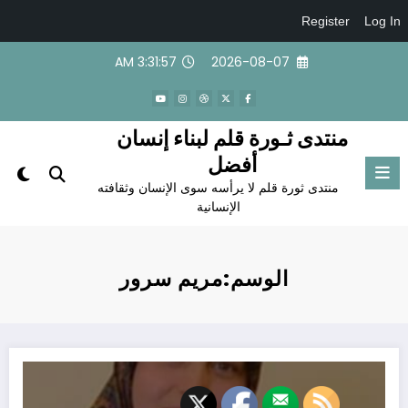
Register
Log In
لتجاوز
3:31:57 AM
2026-08-07
لى
لمحتوى
منتدى ثـورة قلم لبناء إنسان
أفضل
منتدى ثورة قلم لا يرأسه سوى الإنسان وثقافته
الإنسانية
الوسم:مريم سرور
قراءة نقديّة في ديوان (للرّوح أزاهيرُ وثمارٌ) للشّاعر حكمت الخولي /سوريا/ بقلم الأست