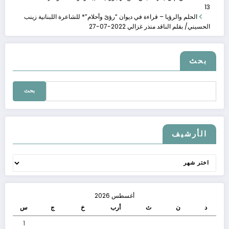
13
الحلم والرؤيا – قراءة في ديوان “رؤىً وأحلام”* للشاعرة اللبنانية زينب
الحسيني/ بقلم الناقد منذر غزالي
2022-07-27
بحث
البحث
عن:
الحلقة الرابعة عشر�
الأرشيف
مارس 11, 2023
الحلقة الرابعة عشرة من ناقد وكاتب نهار السبت 11
الأرشيف
أغسطس 2026
اذكروا محاسن موتاك�
د
ن
ث
أرب
خ
ج
س
ديسمبر 10, 2022
1