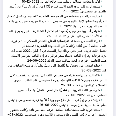
اذكروا محاسن موتاكم / بقلم: منذر فالح الغزالي
2022-12-10
منتدى ثورة قلم غرفة النقد الادبي في ح (13 ) من (ناقد وكاتب) عن (النون
والقلم وما يسطرون)
2022-11-14
دراسة ذرائعية مستقطعة في المجموعة الشعرية “قصيدة لم تكتمل “مسار
المرأة ومخاضاتها لإثبات الوجود في نصوص الشاعرة السورية د.عبير يحيى بقلم
الناقدة السورية سمر الديك
2022-10-10
ظواهر أسلوبية في ديوان (قصيدة لم تكتمل) للشاعرة د. عبير يحيى/ بقلم
الحلقة الخامسة عشر�
الناقد الأستاذ منذر فالح الغزالي
2022-09-26
غرفة النقد، من منصة ثقافة إنسانية الجناح الثقافي المحكم لمنتدى ثورة
نوفمبر 19, 2023
قلم ، الحلقة 12 من (ناقد وكاتب) عن المجموعة الشعرية (قصيدة لم
1- الناقدة د. عبير يحي / سوريا 2- الناقدة
تكتمل)للشاعرة د. عبير يحي، وذلك نهار السبت في 17 أيلول 2022 تقديم أ.د.
درّية فرحات وقراءة الناقد الأستاذ منذر غزالي ، قراءة الناقد الذرائعي الاستاذ
هيثم الجاسم ، قراءة ذرائعية للناقدة سمر الذيك
2022-09-24
فوائد لغوية… أمور يختصّ بها (الفعل الرباعي): بقلم/ أ. د. مديح الصادق… من
كندا
2022-08-30
بلاغة السرد… دراسة نقديّة في خصائص اللغة في المجموعة القصصية “في
الثوابت الوطنية وا�
النبض قلاع مهجورة” للكاتبة التّونسيّة زهرة خصخوصي بقلم الناقد السوري
أبريل 9, 2023
الأستاذ منذر الغزالي
2022-08-25
شيءٌ من اللغة العربية… ح 44 (إعمال اسم الفاعل). بقلم أ. د. مديح
الثوابت الوطنية والدينية في نصوص الشاعر الجزائري د:/
الصادق… من كندا
2022-08-22
بومدين الجلالي
قراءة في م ق ( في النبض قلاع مهجورة ) للأديبة زهرة خصخوصي / تونس…
بقلم الأديبة منيرة الحاج يوسف/ تونس
2022-08-16
منتدى ثورة قلم، منصة ثقافة انسانية، غرفة النقد، من ناقد وكاتب لحضور
الحلقة 11 عن م ق (في النبض قلاع مهجورة)للأديبة زهرة خصخوصي
2022-08-