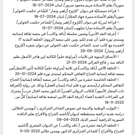
سوريا/ بقلم الأستاذة مريم محمود سرور/ لبنان
2024-07-18
قراءة سيميائيّة في ديوان “للرّوح أزاهير وثمار” للشّاعر حكمت الخولي/
سوريا/بقلم الأستاذة منيرة جهاد الحجّار/ لبنان
2024-07-18
قراءة ليزريّة في ديوان (للرّوح أزاهير وثمار) للشاعر حكمت الخولي/
سوريا/ بقلم الأستاذة تمارا شلهوب/لبنان
2024-07-13
(غرفة النقد الأدبي) وضمن سلسلة (ناقد وكاتب) في منصة ثقافة إنسانية،
ومنتدى ثورة قلم؛ أن نقدم لكم، ومن على منصة الزووم؛ الحلقة النقدية 17
الجديدة مع كاتب جديد. الشاعر حكمت نايف الخولي عن ديوان شعره (للروح
أزاهير وثمار).
2024-06-29
الأنساق البنيوية في ثلاثيات (مراوغة حلم) للكاتبة لين هاجر الأشعل بقلم:
الناقد منذ ر فالح الغزالي
2024-01-21
الحلقة 16من (ناقد وكاتب)عن ثلاثية (مراوغة حلم) للكاتبة (لين الأشعل)من
الحلقة 16من (ناقد وك�
منصة ثقافة إنسانية الحناح الثقافي المحكم لمنتدى ثورة قلم
2024-01-20
يناير 20, 2024
الحلقة الخامسة عشرة من (ناقد وكاتب) عبر منصة (ثقافة إنشانية) الجناح
الثقافي المحكم ل(منتدى ثورة قلم لبناء إنسان أفضل) وذلك عن رواية (العرافة
ذات المنقار الأسود) للكاتب الروائي القدير( الدكتور محمد اقبال حرب) يشترك
في القراءات النقدية أعضاء (غرفة النقد الأدبي لمنصة ثقافة انسانية) كلٌّ من :
2023-11-19
الثوابت الوطنية والدينية في نصوص الشاعر الجزائري د:/بومدين الجلالي…
دراسة نقدية ذرائعية مستقطعة لديوان/أناشيد الجراح والأفراح بقلم الناقدة
السورية الذرائعية /سمر الديك
2023-04-09
الحلقة الرابعة عشرة من ( ناقد وكاتب ) عن الديوان الشعري (أناشيد
الجراح والأفراح ) للشاعر الجزائري الدكتور بومدين جلالي
2023-03-11