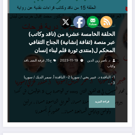
أخبار المنتدى
الرئيسية
دراسات
الحلقة الخامسة عشرة من (ناقد وكاتب)
عبر منصة (ثقافة إنشانية) الجناح الثقافي
المحكم ل(منتدى ثورة قلم لبناء إنسان
أفضل) وذلك عن رواية (العرافة ذات المنقار
,
,
د. ناصر زين الدين
2023-11-19
ح15
غرفة النقد
ناقد
الأسود) للكاتب الروائي القدير( الدكتور
وكتاب
محمد اقبال حرب) يشترك في القراءات
1- الناقدة د. عبير يحي / سوريا 2- الناقدة أ. سمر الديك / سوريا
النقدية أعضاء (غرفة النقد الأدبي لمنصة
3-…
ثقافة انسانية) كلٌّ من :
قراءة المزيد