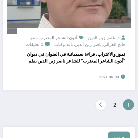
د. ناصر زين الدين
آدون الشاعر المغترب
منذر
,
فالح الغزالي
ناصر زبن الدين
ناقد وكتاب
0 تعليقات
,
,
تموز والاغتراب، قراءة سيميائية في العنوان في ديوان
“آدون الشاعر المغترب” للشاعر ناصر زبن الدين بقلم
الناقد منذر فالح الغزالي في الحلقة الثالثة من (ناقد
وكتاب) لغرفة النقد الأدبي
2021-06-08
تصفّح
2
1
المقالات
جديد