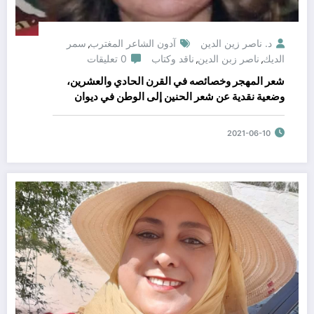
د. ناصر زين الدين
آدون الشاعر المغترب
سمر
,
الديك
ناصر زبن الدين
ناقد وكتاب
0 تعليقات
,
,
شعر المهجر وخصائصه في القرن الحادي والعشرين،
وضعية نقدية عن شعر الحنين إلى الوطن في ديوان
(آدون الشاعر المغترب) للدكتور ناصر زين الدين
اللبناني المغترب في كندا، بقلم الأديبة سمر الديك/
2021-06-10
فرنسا