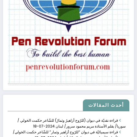
الأنساق البنيوية ف�
يناير 21, 2024
الأنساق البنيوية في ثلاثيات (مراوغة حلم) للكاتبة لين هاجر
أحدث المقالات
قراءة نقديّة في ديوان (للرّوح أزاهيرُ وثمارٌ) للشّاعر حكمت الخولي /
سوريا/ بقلم الأستاذة مريم محمود سرور/ لبنان
2024-07-18
قراءة سيميائيّة في ديوان “للرّوح أزاهير وثمار” للشّاعر حكمت الخولي/