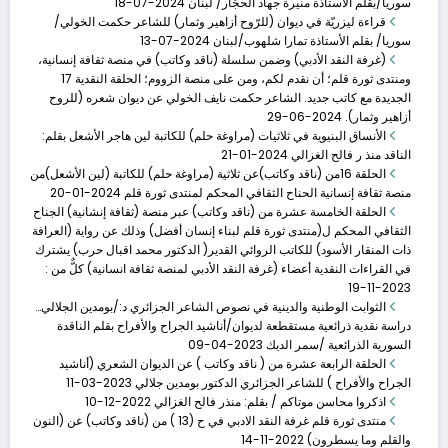
سوريا/بقلم الأستاذة منيرة جهاد الحجّار/ لبنان
2024-07-18
الحلقة 16من (ناقد وك�
قراءة ليزريّة في ديوان (للرّوح أزاهير وثمار) للشاعر حكمت الخولي/
سوريا/ بقلم الأستاذة تمارا شلهوب/لبنان
2024-07-13
يناير 20, 2024
(غرفة النقد الأدبي) وضمن سلسلة (ناقد وكاتب) في منصة ثقافة إنسانية،
ومنتدى ثورة قلم؛ أن نقدم لكم، ومن على منصة الزووم؛ الحلقة النقدية 17
الجديدة مع كاتب جديد. الشاعر حكمت نايف الخولي عن ديوان شعره (للروح
أزاهير وثمار).
2024-06-29
الأنساق البنيوية في ثلاثيات (مراوغة حلم) للكاتبة لين هاجر الأشعل بقلم:
الناقد منذ ر فالح الغزالي
2024-01-21
الحلقة 16من (ناقد وكاتب)عن ثلاثية (مراوغة حلم) للكاتبة (لين الأشعل)من
منصة ثقافة إنسانية الحناح الثقافي المحكم لمنتدى ثورة قلم
2024-01-20
الحلقة الخامسة عشرة من (ناقد وكاتب) عبر منصة (ثقافة إنشانية) الجناح
الثقافي المحكم ل(منتدى ثورة قلم لبناء إنسان أفضل) وذلك عن رواية (العرافة
ذات المنقار الأسود) للكاتب الروائي القدير( الدكتور محمد اقبال حرب) يشترك
في القراءات النقدية أعضاء (غرفة النقد الأدبي لمنصة ثقافة انسانية) كلٌّ من :
2023-11-19
الثوابت الوطنية والدينية في نصوص الشاعر الجزائري د:/بومدين الجلالي…
دراسة نقدية ذرائعية مستقطعة لديوان/أناشيد الجراح والأفراح بقلم الناقدة
السورية الذرائعية /سمر الديك
2023-04-09
الحلقة الرابعة عشرة من ( ناقد وكاتب ) عن الديوان الشعري (أناشيد
الحلقة الخامسة عشر�
الجراح والأفراح ) للشاعر الجزائري الدكتور بومدين جلالي
2023-03-11
نوفمبر 19, 2023
اذكروا محاسن موتاكم / بقلم: منذر فالح الغزالي
2022-12-10
منتدى ثورة قلم غرفة النقد الادبي في ح (13 ) من (ناقد وكاتب) عن (النون
1- الناقدة د. عبير يحي / سوريا 2- الناقدة
والقلم وما يسطرون)
2022-11-14