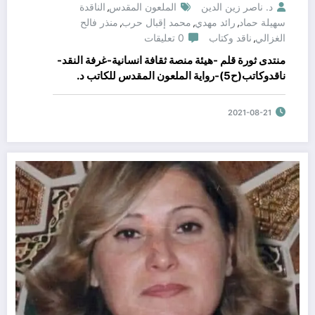
د. ناصر زين الدين
الملعون المقدس
الناقدة
,
سهيلة حماد
رائد مهدي
محمد إقبال حرب
منذر فالح
,
,
,
الغزالي
ناقد وكتاب
0 تعليقات
,
منتدى ثورة قلم -هيئة منصة ثقافة انسانية-غرفة النقد-
ناقدوكاتب(ح5)-رواية الملعون المقدس للكاتب د.
محمد اقبال حرب. تقديم الناقدة الاستاذة سهيلة حماد
2021-08-21