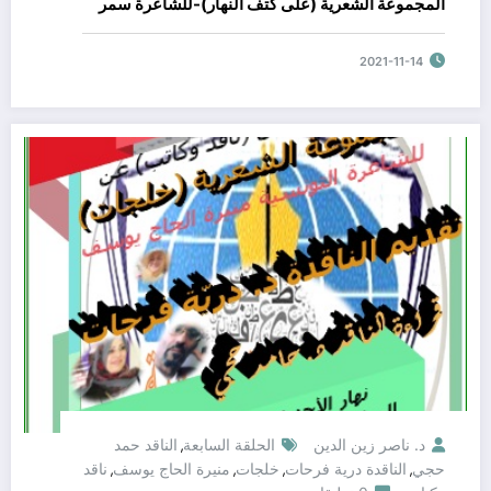
المجموعة الشعرية (على كتف النهار)-للشاعرة سمر
الديك-تقديم الناقدة الدكتورة دريّة فرحات-قراءة الناقد
الأستاذ رائد مهدي والناقد الاستاذ منذر غزالي مع
2021-11-14
مشاركة النقاد من العالم العربي مشكورين الناقد
الدكتور حامد حجّي والشاعرة الأستاذة منيرة الحاج
يوسف والناقدة الاستاذة زهرة خصخوصي والشكر
الكبير للحضور
د. ناصر زين الدين
الحلقة السابعة
الناقد حمد
,
حجي
الناقدة درية فرحات
خلجات
منيرة الحاج يوسف
ناقد
,
,
,
,