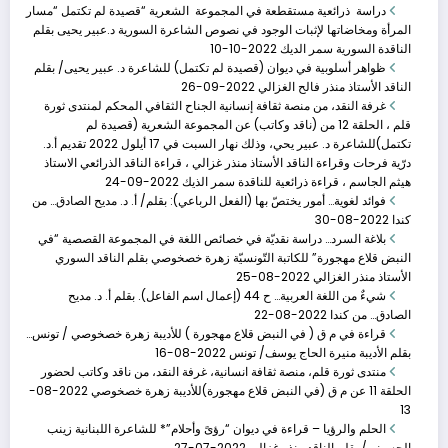
دراسة ذرائعية مستقطعة في المجموعة الشعرية “قصيدة لم تكتمل “مسار
المرأة ومخاضاتها لإثبات الوجود في نصوص الشاعرة السورية د.عبير يحيى بقلم
الناقدة السورية سمر الديك
2022-10-10
ظواهر أسلوبية في ديوان (قصيدة لم تكتمل) للشاعرة د. عبير يحيى/ بقلم
الثوابت الوطنية وا�
الناقد الأستاذ منذر فالح الغزالي
2022-09-26
غرفة النقد، من منصة ثقافة إنسانية الجناح الثقافي المحكم لمنتدى ثورة
أبريل 9, 2023
قلم ، الحلقة 12 من (ناقد وكاتب) عن المجموعة الشعرية (قصيدة لم
الثوابت الوطنية والدينية في نصوص الشاعر الجزائري د:/
تكتمل)للشاعرة د. عبير يحي، وذلك نهار السبت في 17 أيلول 2022 تقديم أ.د.
بومدين الجلالي
درّية فرحات وقراءة الناقد الأستاذ منذر غزالي ، قراءة الناقد الذرائعي الاستاذ
هيثم الجاسم ، قراءة ذرائعية للناقدة سمر الذيك
2022-09-24
فوائد لغوية… أمور يختصّ بها (الفعل الرباعي): بقلم/ أ. د. مديح الصادق… من
كندا
2022-08-30
بلاغة السرد… دراسة نقديّة في خصائص اللغة في المجموعة القصصية “في
النبض قلاع مهجورة” للكاتبة التّونسيّة زهرة خصخوصي بقلم الناقد السوري
الأستاذ منذر الغزالي
2022-08-25
شيءٌ من اللغة العربية… ح 44 (إعمال اسم الفاعل). بقلم أ. د. مديح
الصادق… من كندا
2022-08-22
قراءة في م ق ( في النبض قلاع مهجورة ) للأديبة زهرة خصخوصي / تونس…
بقلم الأديبة منيرة الحاج يوسف/ تونس
2022-08-16
منتدى ثورة قلم، منصة ثقافة انسانية، غرفة النقد، من ناقد وكاتب لحضور
الحلقة 11 عن م ق (في النبض قلاع مهجورة)للأديبة زهرة خصخوصي
2022-08-
13
الحلم والرؤيا – قراءة في ديوان “رؤىً وأحلام”* للشاعرة اللبنانية زينب
الحسيني/ بقلم الناقد منذر غزالي
2022-07-27