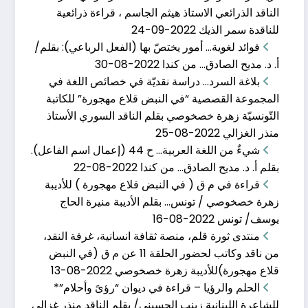
الناقد الذرائعي الاستاذ هيثم الجاسم ، قراءة ذرائعية
ديسمبر 10, 2022
للناقدة سمر الذيك
2022-09-24
اذكروا محاسن موتاكم بقلم: منذر فالح الغزالي طُلب منّي
فوائد لغوية… أمور يختصّ بها (الفعل الرباعي): بقلم/
أ. د. مديح الصادق… من كندا
2022-08-30
بلاغة السرد… دراسة نقديّة في خصائص اللغة في
المجموعة القصصية “في النبض قلاع مهجورة” للكاتبة
التّونسيّة زهرة خصخوصي بقلم الناقد السوري الأستاذ
كلمة المنتدى في مهر
منذر الغزالي
2022-08-25
شيءٌ من اللغة العربية… ح 44 (إعمال اسم الفاعل).
يونيو 6, 2017
بقلم أ. د. مديح الصادق… من كندا
2022-08-22
أَشكُو إليكم وجُرحُ القلبِ في الصمَمِ ماذا أقولُ
قراءة في م ق ( في النبض قلاع مهجورة ) للأديبة
زهرة خصخوصي / تونس… بقلم الأديبة منيرة الحاج
يوسف/ تونس
2022-08-16
منتدى ثورة قلم، منصة ثقافة انسانية، غرفة النقد،
من ناقد وكاتب لحضور الحلقة 11 عن م ق (في النبض
قراءة نقديّة في ديو
قلاع مهجورة)للأديبة زهرة خصخوصي
2022-08-13
يوليو 18, 2024
الحلم والرؤيا – قراءة في ديوان “رؤىً وأحلام”*
للشاعرة اللبنانية زينب الحسيني/ بقلم الناقد منذر غزالي
1 قراءة نقديّة في ديوان (للرّوح أزاهيرُ وثمارٌ) للشّاعر