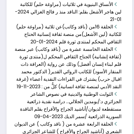
الأنساق البنيوية في ثلاثيات (مراوغة حلم) للكاتبة
لين هاجر الأشعل بقلم: الناقد منذ ر فالح الغزالي
2024-
01-21
الحلقة 16من (ناقد وكاتب)عن ثلاثية (مراوغة حلم)
الحلقة الخامسة عشر�
للكاتبة (لين الأشعل)من منصة ثقافة إنسانية الحناح
الثقافي المحكم لمنتدى ثورة قلم
2024-01-20
نوفمبر 19, 2023
الحلقة الخامسة عشرة من (ناقد وكاتب) عبر منصة
1- الناقدة د. عبير يحي / سوريا 2- الناقدة
(ثقافة إنشانية) الجناح الثقافي المحكم ل(منتدى ثورة
قلم لبناء إنسان أفضل) وذلك عن رواية (العرافة ذات
المنقار الأسود) للكاتب الروائي القدير( الدكتور محمد
اقبال حرب) يشترك في القراءات النقدية أعضاء (غرفة
النقد الأدبي لمنصة ثقافة انسانية) كلٌّ من :
2023-11-19
الثوابت الوطنية وا�
الثوابت الوطنية والدينية في نصوص الشاعر
أبريل 9, 2023
الجزائري د:/بومدين الجلالي… دراسة نقدية ذرائعية
مستقطعة لديوان/أناشيد الجراح والأفراح بقلم الناقدة
الثوابت الوطنية والدينية في نصوص الشاعر الجزائري د:/
بومدين الجلالي
السورية الذرائعية /سمر الديك
2023-04-09
الحلقة الرابعة عشرة من ( ناقد وكاتب ) عن الديوان
الشعري (أناشيد الجراح والأفراح ) للشاعر الجزائري