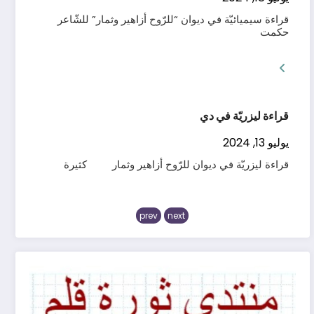
قراءة سيميائيّة في ديوان “للرّوح أزاهير وثمار” للشّاعر
حكمت
قراءة ليزريّة في دي
يوليو 13, 2024
قراءة ليزريّة في ديوان للرّوح أزاهير وثمار كثيرة
prev
next