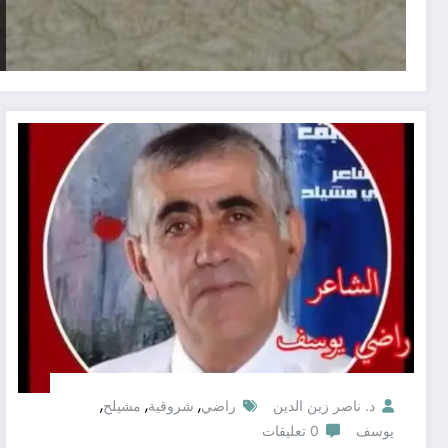
,
,
,
د. ناصر زين الدين
راضي
شروقية
مشيلح
يوسف
0 تعليقات