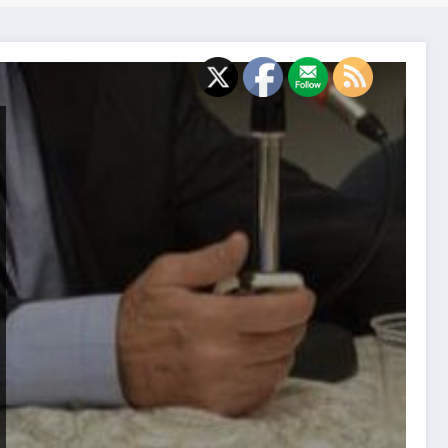
من شواطي جنوبنا//بقلم: الشاعر الدكتور رفيق عزبا/لبنان