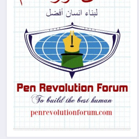
(غرفة النقد الأدبي)
يونيو 29, 2024
الأنساق البنيوية ف�
يناير 21, 2024
الأنساق البنيوية في ثلاثيات (مراوغة حلم) للكاتبة لين هاجر