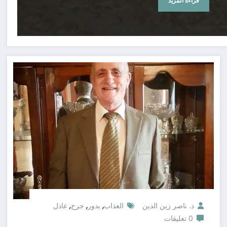
قراءة المزيد
,
,
,
د. ناصر زين الدين
العذاب
بدور
جرح
عادل
0 تعليقات