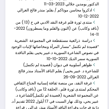
الدكتور بومدين جلالي
2023-03-11
اذكروا محاسن موتاكم / بقلم: منذر فالح الغزالي
2022-12-10
منتدى ثورة قلم غرفة النقد الادبي في ح (13 ) من
(ناقد وكاتب) عن (النون والقلم وما يسطرون)
2022-
11-14
دراسة ذرائعية مستقطعة في المجموعة الشعرية
“قصيدة لم تكتمل “مسار المرأة ومخاضاتها لإثبات الوجود
في نصوص الشاعرة السورية د.عبير يحيى بقلم الناقدة
السورية سمر الديك
2022-10-10
الحلقة الرابعة عشر�
ظواهر أسلوبية في ديوان (قصيدة لم تكتمل)
للشاعرة د. عبير يحيى/ بقلم الناقد الأستاذ منذر فالح
مارس 11, 2023
الغزالي
2022-09-26
الحلقة الرابعة عشرة من ناقد وكاتب نهار السبت 11
غرفة النقد، من منصة ثقافة إنسانية الجناح الثقافي
المحكم لمنتدى ثورة قلم ، الحلقة 12 من (ناقد وكاتب)
عن المجموعة الشعرية (قصيدة لم تكتمل)للشاعرة د.
عبير يحي، وذلك نهار السبت في 17 أيلول 2022 تقديم أ.د.
درّية فرحات وقراءة الناقد الأستاذ منذر غزالي ، قراءة
اذكروا محاسن موتاك�