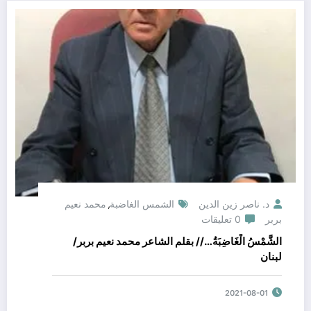
د. ناصر زين الدين
الشمس الغاضبة
محمد نعيم
,
بربر
0 تعليقات
الشَّمْسُ الْغَاضِبَةُ…// بقلم الشاعر محمد نعيم بربر/
لبنان
2021-08-01