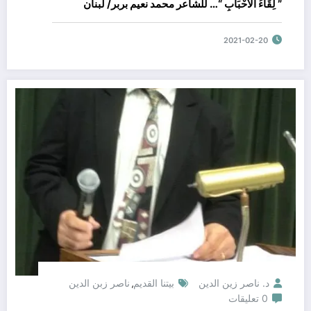
” لِقَاءُ الأحْبَابِ “… للشاعر محمد نعيم بربر/ لبنان
2021-02-20
د. ناصر زين الدين
بيتنا القديم
ناصر زبن الدين
,
0 تعليقات