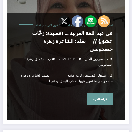
أخبار المنتدى
الرئيسية
خاص بيوم اللغة العربية العالمي/ 18 كانون الأول
شعر
قصائد
في عيد اللغة العربية … (قصيدة: زخّات
عشق) // بقلم: الشاعرة زهرة
خصخوصي
,
د. ناصر زين الدين
2021-12-19
زخات عشق
زهرة
خصخوصي
في عيدها... قصيدة: زخّات عشق بقلم: الشاعرة زهرة
خصخوصي ما نقول فيها...؟ هي البحرُ.. يدعونا…
قراءة المزيد