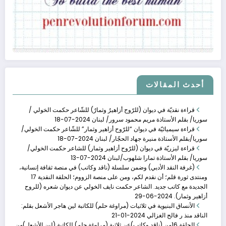
أحدث المقالات
قراءة نقديّة في ديوان (للرّوح أزاهيرُ وثمارٌ) للشّاعر حكمت الخولي /
سوريا/ بقلم الأستاذة مريم محمود سرور/ لبنان
2024-07-18
قراءة سيميائيّة في ديوان “للرّوح أزاهير وثمار” للشّاعر حكمت الخولي/
سوريا/بقلم الأستاذة منيرة جهاد الحجّار/ لبنان
2024-07-18
الحلقة 16من (ناقد وك�
قراءة ليزريّة في ديوان (للرّوح أزاهير وثمار) للشاعر حكمت الخولي/
سوريا/ بقلم الأستاذة تمارا شلهوب/لبنان
2024-07-13
يناير 20, 2024
(غرفة النقد الأدبي) وضمن سلسلة (ناقد وكاتب) في منصة ثقافة إنسانية،
ومنتدى ثورة قلم؛ أن نقدم لكم، ومن على منصة الزووم؛ الحلقة النقدية 17
الجديدة مع كاتب جديد. الشاعر حكمت نايف الخولي عن ديوان شعره (للروح
أزاهير وثمار).
2024-06-29
الأنساق البنيوية في ثلاثيات (مراوغة حلم) للكاتبة لين هاجر الأشعل بقلم:
الناقد منذ ر فالح الغزالي
2024-01-21
الحلقة 16من (ناقد وكاتب)عن ثلاثية (مراوغة حلم) للكاتبة (لين الأشعل)من