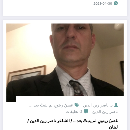
2021-04-30
د. ناصر زين الدين
غصنُ زيتونٍ لم ينبتْ بعد...
,
ناصر زبن الدين
0 تعليقات
غصنُ زيتونٍ لم ينبتْ بعد… / الشاعر ناصر زين الدين /
لبنان