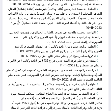
منصة ثقافة إنسانية الحناح الثقافي المحكم لمنتدى ثورة قلم
2024-01-20
الحلقة الخامسة عشرة من (ناقد وكاتب) عبر منصة (ثقافة إنشانية) الجناح
الثقافي المحكم ل(منتدى ثورة قلم لبناء إنسان أفضل) وذلك عن رواية (العرافة
ذات المنقار الأسود) للكاتب الروائي القدير( الدكتور محمد اقبال حرب) يشترك
في القراءات النقدية أعضاء (غرفة النقد الأدبي لمنصة ثقافة انسانية) كلٌّ من :
2023-11-19
الثوابت الوطنية والدينية في نصوص الشاعر الجزائري د:/بومدين الجلالي…
دراسة نقدية ذرائعية مستقطعة لديوان/أناشيد الجراح والأفراح بقلم الناقدة
السورية الذرائعية /سمر الديك
2023-04-09
الحلقة الرابعة عشرة من ( ناقد وكاتب ) عن الديوان الشعري (أناشيد
الحلقة الخامسة عشر�
الجراح والأفراح ) للشاعر الجزائري الدكتور بومدين جلالي
2023-03-11
نوفمبر 19, 2023
اذكروا محاسن موتاكم / بقلم: منذر فالح الغزالي
2022-12-10
منتدى ثورة قلم غرفة النقد الادبي في ح (13 ) من (ناقد وكاتب) عن (النون
1- الناقدة د. عبير يحي / سوريا 2- الناقدة
والقلم وما يسطرون)
2022-11-14
دراسة ذرائعية مستقطعة في المجموعة الشعرية “قصيدة لم تكتمل “مسار
المرأة ومخاضاتها لإثبات الوجود في نصوص الشاعرة السورية د.عبير يحيى بقلم
الناقدة السورية سمر الديك
2022-10-10
ظواهر أسلوبية في ديوان (قصيدة لم تكتمل) للشاعرة د. عبير يحيى/ بقلم
الثوابت الوطنية وا�
الناقد الأستاذ منذر فالح الغزالي
2022-09-26
غرفة النقد، من منصة ثقافة إنسانية الجناح الثقافي المحكم لمنتدى ثورة
أبريل 9, 2023
قلم ، الحلقة 12 من (ناقد وكاتب) عن المجموعة الشعرية (قصيدة لم
الثوابت الوطنية والدينية في نصوص الشاعر الجزائري د:/
تكتمل)للشاعرة د. عبير يحي، وذلك نهار السبت في 17 أيلول 2022 تقديم أ.د.
بومدين الجلالي
درّية فرحات وقراءة الناقد الأستاذ منذر غزالي ، قراءة الناقد الذرائعي الاستاذ