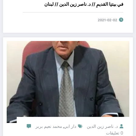
في بيتنِا القديمِ // د. ناصر زين الدين // لبنان
2021-02-02
د. ناصر زين الدين
دار ابي
محمد نعيم بربر
,
0 تعليقات