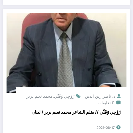
د. ناصر زين الدين
رُوْحِي وَفَنِّي
محمد نعيم بربر
,
0 تعليقات
رُوْحِي وَفَنِّي // بقلم الشاعر محمد نعيم بربر / لبنان
2021-06-17