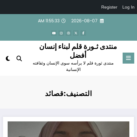
Register
Log In
لتجاوز
11:55:34 AM
2026-08-07
لى
لمحتوى
منتدى ثـورة قلم لبناء إنسان
أفضل
منتدى ثورة قلم لا يرأسه سوى الإنسان وثقافته
الإنسانية
التصنيف:قصائد
في عيد اللغة العربية … (قصيدة: زخّات عشق) // بقلم: الشاعرة زهرة خصخوصي