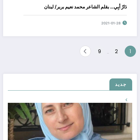
دَارُ أَبِي… بقلم الشاعر محمد نعيم بربر/ لبنان
2021-01-28
تصفّح
9
2
1
…
المقالات
جديد