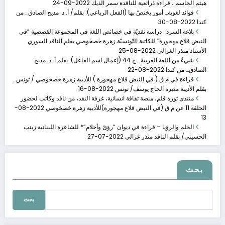
هيثم الجاسم ، قراءة ذرائعية للناقدة سمر الذيك
2022-09-24
فوائد لغوية… أمور يختصّ بها (الفعل الرباعي): بقلم/ أ. د. مديح الصادق… من
كندا
2022-08-30
بلاغة السرد… دراسة نقديّة في خصائص اللغة في المجموعة القصصية “في
النبض قلاع مهجورة” للكاتبة التّونسيّة زهرة خصخوصي بقلم الناقد السوري
الأستاذ منذر الغزالي
2022-08-25
شيءٌ من اللغة العربية… ح 44 (إعمال اسم الفاعل). بقلم أ. د. مديح
الصادق… من كندا
2022-08-22
قراءة في م ق ( في النبض قلاع مهجورة ) للأديبة زهرة خصخوصي / تونس…
بقلم الأديبة منيرة الحاج يوسف/ تونس
2022-08-16
منتدى ثورة قلم، منصة ثقافة انسانية، غرفة النقد، من ناقد وكاتب لحضور
الحلقة 11 عن م ق (في النبض قلاع مهجورة)للأديبة زهرة خصخوصي
2022-08-
13
الحلم والرؤيا – قراءة في ديوان “رؤىً وأحلام”* للشاعرة اللبنانية زينب
الحسيني/ بقلم الناقد منذر غزالي
2022-07-27
الحلقة الرابعة عشر�
مارس 11, 2023
بحث
الحلقة الرابعة عشرة من ناقد وكاتب نهار السبت 11
البحث
عن: